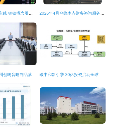
A股2022年投资主线 钢铁概念引领7大低估企业十倍增长潜力
2026年4月乌鲁木齐财务咨询服务市场深度解析与主流服务商适配指南
远大方略助力惠州创响音响制品落地《研发项目管理》咨询改善项目 技术开发和技术咨询
碳中和新引擎 30亿投资启动全球最大绿色甲醇项目，内蒙古领跑绿氢产业化赛道