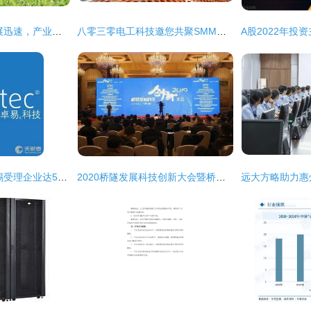
大势所趋 氢能源发展迅速，产业链六大龙头核心企业名单与技术布局解析
八零三零电工科技邀您共聚SMM电工材料产业年会——以技术创新驱动行业未来
科创板今日开市 无锡受理企业达5家，技术开发与咨询站上风口
2020桥隧发展科技创新大会暨桥隧创新成果展 聚焦技术开发与技术咨询新趋势