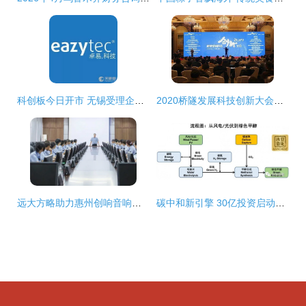
科创板今日开市 无锡受理企业达5家，技术开发与咨询站上风口
2020桥隧发展科技创新大会暨桥隧创新成果展 聚焦技术开发与技术咨询新趋势
远大方略助力惠州创响音响制品落地《研发项目管理》咨询改善项目 技术开发和技术咨询
碳中和新引擎 30亿投资启动全球最大绿色甲醇项目，内蒙古领跑绿氢产业化赛道