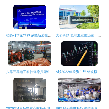
弘扬科学家精神 赋能新质生产力——2026年全国科技工作者日湖南长沙主场活动侧记
大势所趋 氢能源发展迅速，产业链六大龙头核心企业名单与技术布局解析
八零三零电工科技邀您共聚SMM电工材料产业年会——以技术创新驱动行业未来
A股2022年投资主线 钢铁概念引领7大低估企业十倍增长潜力
2026年4月乌鲁木齐财务咨询服务市场深度解析与主流服务商适配指南
中国粽子香飘海外 传统美食布局全球市场新篇章